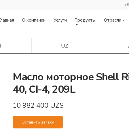
+9
Главная
О компании
Услуги
Продукты
Отрасли
N
UZ
Масло моторное Shell R
40, CI-4, 209L
10 982 400
UZS
Оставить заявку