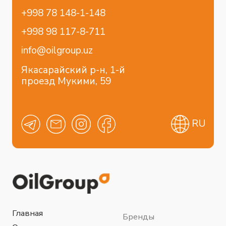
Блог
Контакты
Отраслевые решения
Коммерческий транспорт
Легковой транспорт
Строительство
Пищевая промышленность
Сельхоз промышленность
Горнодобывающая промышленность
Энергетика
Химическая промышленность
Нефтегазовая промышленность
Металлургия
Data-центры
Политика конфиденциальности
Разработка сайта