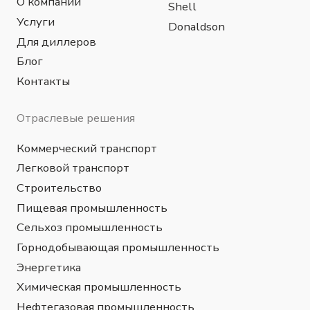
© 2024 OilGroup Uzbekistan™ в лице
компании OGT Petrochemicals ООО