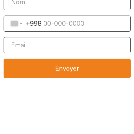
Contacts
+998 78 148-1-148
+998 98 117-8-711
info@oilgroup.uz
District de Yakkasaray, 1ᵉʳ
passage Moukimi, 59