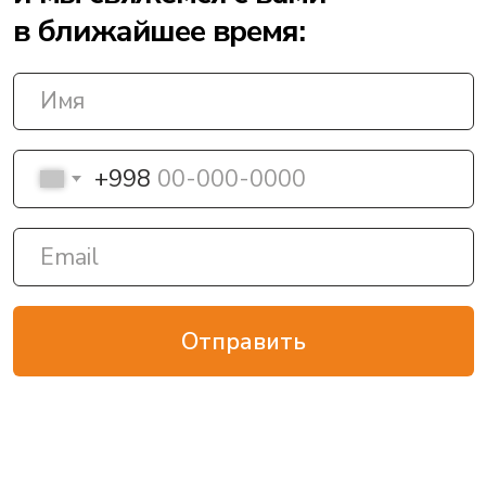
Контакты
+998 78 148-1-148
+998 98 117-8-711
info@oilgroup.uz
Якасарайский р-н, 1-й
проезд Мукими, 59