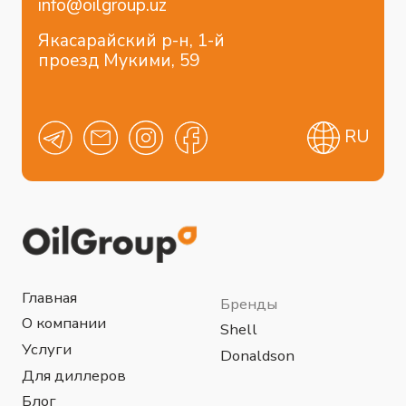
Строительство
Пищевая промышленность
Сельхоз промышленность
Горнодобывающая промышленность
Энергетика
Химическая промышленность
Нефтегазовая промышленность
Металлургия
Data-центры
Политика конфиденциальности
Разработка сайта
© 2024 OilGroup Uzbekistan™ в лице
компании OGT Petrochemicals ООО