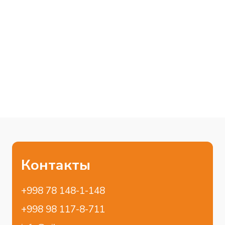
RU
Главная
Бренды
О компании
Shell
Услуги
Donaldson
Для диллеров
Блог
Контакты
Отраслевые решения
Коммерческий транспорт
Легковой транспорт