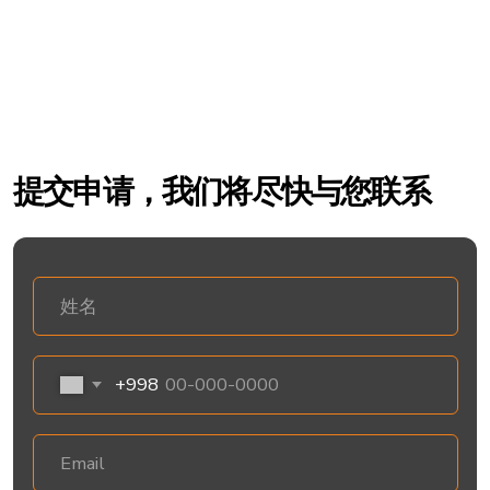
OilGroup——Shell和Donaldson
等知名品牌的官方经销商
如果您希望您的设备多年无故障运行，避免高额维
修费用和意外故障，请关注润滑油和滤清器领域的
全球领先品牌。创新技术、卓越品质和可靠性可确
保您的设备实现最大性能和安全。
Shell 产品
Donaldson产品