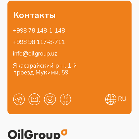
Главная
Бренды
О компании
Shell
Услуги
Donaldson
Для диллеров
Блог
Контакты
Отраслевые решения
Коммерческий транспорт
Легковой транспорт
Строительство
Пищевая промышленность
Сельхоз промышленность
Горнодобывающая промышленность
Энергетика
Химическая промышленность
Нефтегазовая промышленность