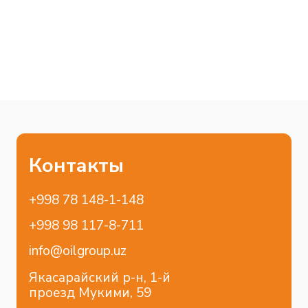
Отраслевые решения
Коммерческий транспорт
Легковой транспорт
Строительство
Пищевая промышленность
Сельхоз промышленность
Горнодобывающая промышленность
Энергетика
Химическая промышленность
Нефтегазовая промышленность
Металлургия
Data-центры
Политика конфиденциальности
Разработка сайта
© 2024 OilGroup Uzbekistan™ в лице
компании OGT Petrochemicals ООО