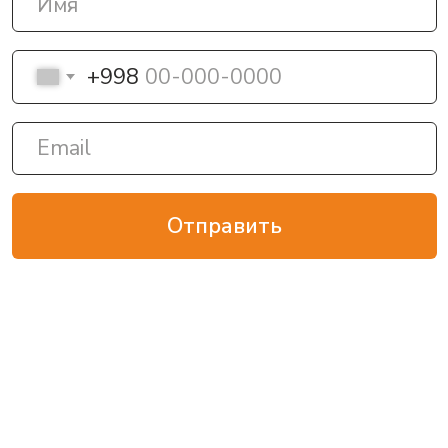
info@oilgroup.uz
Якасарайский р-н, 1-й
проезд Мукими, 59
RU
Главная
Бренды
О компании
Shell
Услуги
Donaldson
Для диллеров
Блог
Контакты