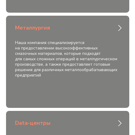
Металлургия
Оставьте заявку
Наша компания специализируется
и мы свяжемся с вами
на предоставлении высокоэффективных
смазочных материалов, которые подходят
в ближайшее время:
для самых сложных операций в металлургическом
производстве, а также предоставляет готовые
решения для различных металлообрабатывающих
предприятий
+998
Data-центры
Отправить