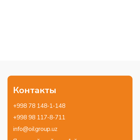
+998 98 117-8-711
info@oilgroup.uz
Якасарайский р-н, 1-й
проезд Мукими, 59
RU
Главная
Бренды
О компании
Shell
Услуги
Donaldson
Для диллеров
Блог
Контакты