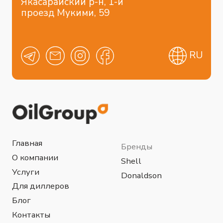
Отраслевые решения
Коммерческий транспорт
Легковой транспорт
Строительство
Пищевая промышленность
Сельхоз промышленность
Горнодобывающая промышленность
Энергетика
Химическая промышленность
Нефтегазовая промышленность
Металлургия
Data-центры
Политика конфиденциальности
Разработка сайта
© 2024 OilGroup Uzbekistan™ в лице