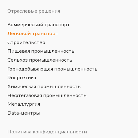
компании OGT Petrochemicals ООО